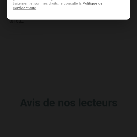
santé vous
traitement et sur mes droits, je consulte la
Politique de
confidentialité
.
devez manger
tel ou...
Avis de nos lecteurs