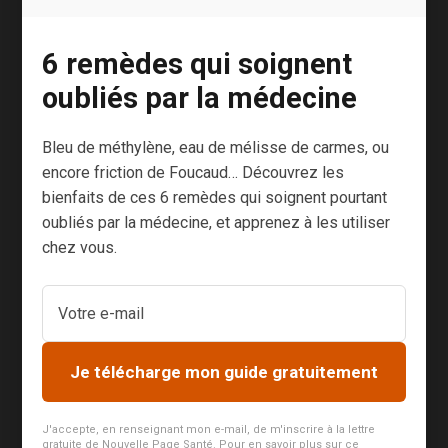
monde entier1.
Vous avez
6 remèdes qui soignent
forcément déjà
entendu parler
oubliés par la médecine
du régime
alimentaire
Bleu de méthylène, eau de mélisse de carmes, ou
préconisé par
encore friction de Foucaud… Découvrez les
le docteur
bienfaits de ces 6 remèdes qui soignent pourtant
naturopathe
oubliés par la médecine, et apprenez à les utiliser
américain
chez vous.
Peter D’Adamo.
Pour ceux qui
seraient
passés à côté,
Je télécharge mon guide gratuitement
le principe est
simple : pour
J'accepte, en renseignant mon e-mail, de m'inscrire à la lettre
être en pleine
gratuite de Nouvelle Page Santé. Pour en savoir plus sur ce