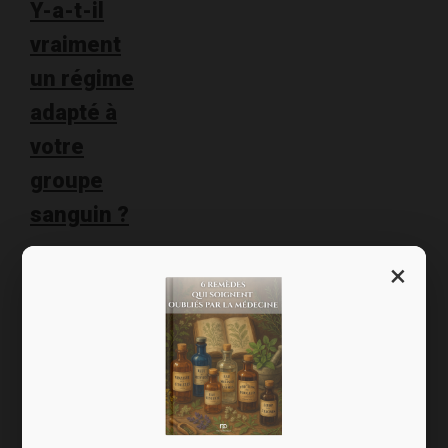
Y-a-t-il
vraiment
un régime
adapté à
votre
groupe
sanguin ?
Chers amis,
×
C’est un best-
seller : 4
groupes
sanguins – 4
régimes s’est
vendu dans le