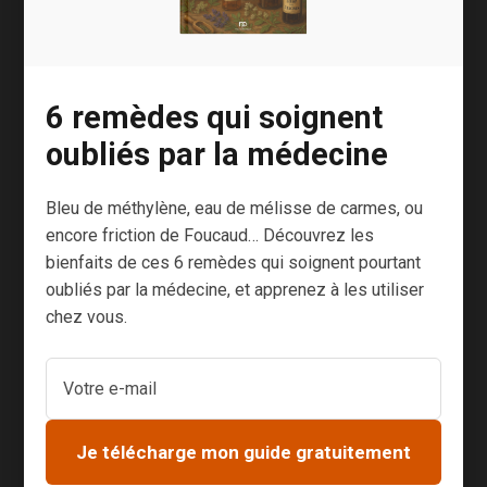
jusqu’à dire
qu’il constitue
l’un des
fondements de
6 remèdes qui soignent
notre pratique
oubliés par la médecine
puisque nous
accordons
Bleu de méthylène, eau de mélisse de carmes, ou
beaucoup
encore friction de Foucaud… Découvrez les
d’importance
bienfaits de ces 6 remèdes qui soignent pourtant
aux
oubliés par la médecine, et apprenez à les utiliser
« humeurs »
chez vous.
comme le
faisait
Hippocrate en
son temps. En
la matière, tout
Je télécharge mon guide gratuitement
est question