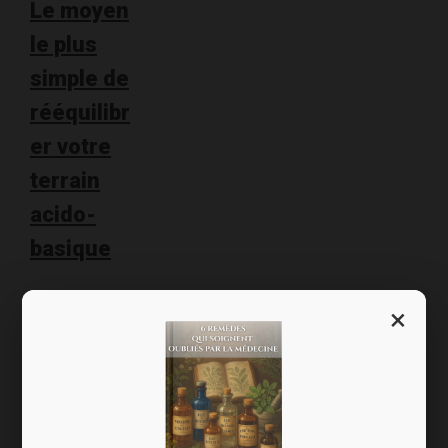
Le moyen
le plus
simple de
rééquilibr
er votre
terrain
acido-
basique
L’équilibre
×
acido-basique,
voilà un sujet
cher aux
naturopathes !
J’irais même