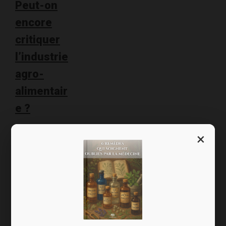
Peut-on
encore
critiquer
l’industrie
agro-
alimentair
e ?
Chers amis,
×
Dans mon
combat pour
une information
juste et
transparente
sur la santé