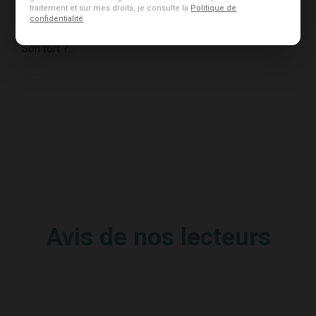
pour
traitement et sur mes droits, je consulte la
Politique de
confidentialité
.
“dénigrement”.
Son tort ?...
Avis de nos lecteurs