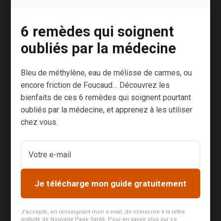
naturelle, il y a
certains jours
6 remèdes qui soignent
où j’ai envie de
jeter l’éponge.
oubliés par la médecine
C’est ce qui
m’est (encore)
Bleu de méthylène, eau de mélisse de carmes, ou
arrivé la
encore friction de Foucaud… Découvrez les
semaine
bienfaits de ces 6 remèdes qui soignent pourtant
dernière après
oubliés par la médecine, et apprenez à les utiliser
avoir appris
chez vous.
que
l’application
Yuka avait été
condamnée par
Je télécharge mon guide gratuitement
les industriels
de la
J'accepte, en renseignant mon e-mail, de m'inscrire à la lettre
charcuterie
gratuite de Nouvelle Page Santé. Pour en savoir plus sur ce