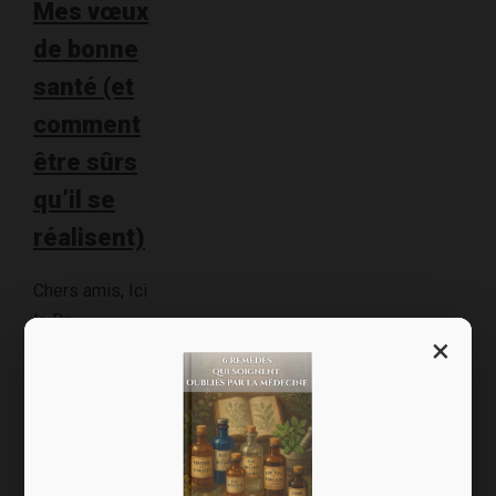
Mes vœux
de bonne
santé (et
comment
être sûrs
qu’il se
réalisent)
Chers amis, Ici
le Dr
×
Demonceaux,
Cette période
de début
d’année est
propice à