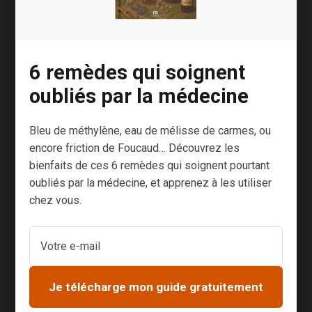
l’expression de
nos vœux.
Malheureusem
ent, ceux-ci
6 remèdes qui soignent
prennent
oubliés par la médecine
souvent une
forme
Bleu de méthylène, eau de mélisse de carmes, ou
conventionnell
encore friction de Foucaud… Découvrez les
e dénuée de
bienfaits de ces 6 remèdes qui soignent pourtant
sens. Un peu
oubliés par la médecine, et apprenez à les utiliser
comme quand
chez vous.
on dit « Bonjour,
comment ça
va ? » sans
vraiment faire
attention à la
Je télécharge mon guide gratuitement
réponse. Je