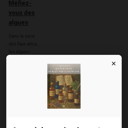
Méfiez-
vous des
algues
Dans la série
des faux amis,
les algues
figurent
×
probablement
dans mon trio
de tête.
Comme
beaucoup, j’ai
pris l’habitude
d’en
consommer