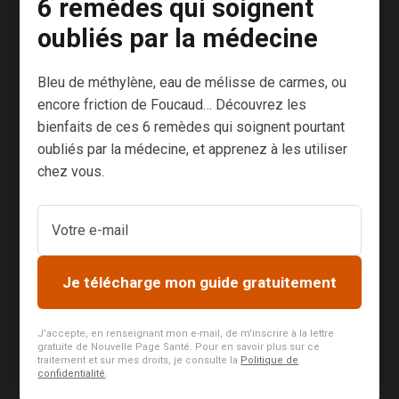
6 remèdes qui soignent
dans les
restaurants
oubliés par la médecine
japonais sous
forme de
Bleu de méthylène, eau de mélisse de carmes, ou
makis ou de
encore friction de Foucaud… Découvrez les
salade. Je sais
bienfaits de ces 6 remèdes qui soignent pourtant
combien elles
oubliés par la médecine, et apprenez à les utiliser
recèlent de
chez vous.
trésors pour la
santé.
Pourtant, leur
consommation
Je télécharge mon guide gratuitement
n’est pas sans
risque, voici
J'accepte, en renseignant mon e-mail, de m'inscrire à la lettre
pourquoi. Les
gratuite de Nouvelle Page Santé. Pour en savoir plus sur ce
algues, ce...
traitement et sur mes droits, je consulte la
Politique de
confidentialité
.