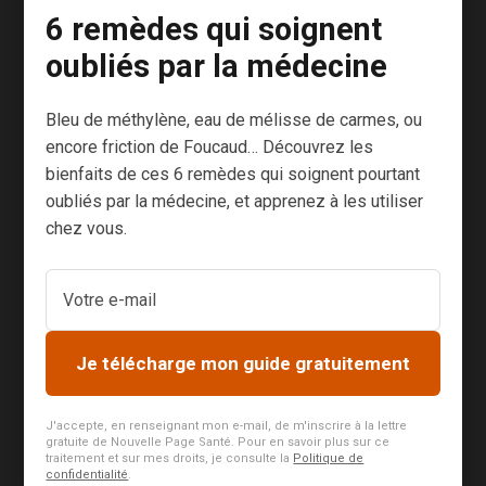
le cancer. Cette
6 remèdes qui soignent
maladie, dont
oubliés par la médecine
le simple nom
nous terrorise
Bleu de méthylène, eau de mélisse de carmes, ou
souvent, est en
encore friction de Foucaud… Découvrez les
effet au cœur
bienfaits de ces 6 remèdes qui soignent pourtant
du centre
oubliés par la médecine, et apprenez à les utiliser
Ressource [1]
chez vous.
que j’ai créé à
Reims. Dans ce
centre
Ressource, on
Je télécharge mon guide gratuitement
propose au
malade atteint
de cancer un
J'accepte, en renseignant mon e-mail, de m'inscrire à la lettre
gratuite de Nouvelle Page Santé. Pour en savoir plus sur ce
accompagnem
traitement et sur mes droits, je consulte la
Politique de
confidentialité
.
ent...