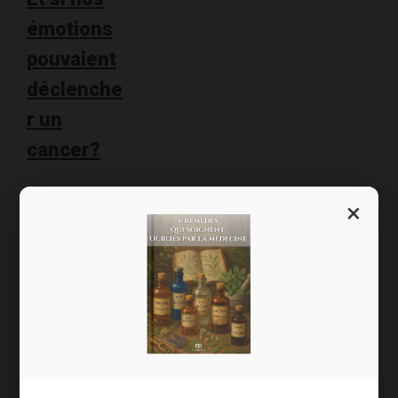
émotions
pouvaient
déclenche
r un
cancer?
J’aimerais
×
aujourd’hui
vous parler
d’une
pathologie qui
tient une place
importante
dans ma vie de
médecin : c’est