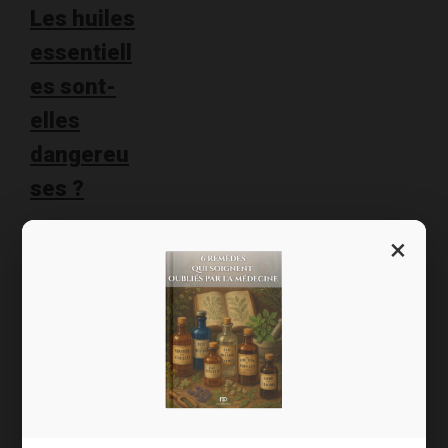
Les huiles
essentiell
es sont-
elles
dangereu
ses ?
Bien sûr
×
qu’elles
peuvent être
dangereuses !
Comme tout
produit qui agit
sur le corps. Et
les huiles