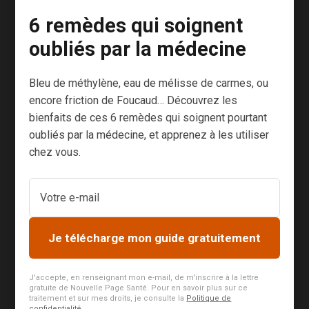
essentielles
6 remèdes qui soignent
agissent
beaucoup
oubliés par la médecine
parce qu’elles
sont très
Bleu de méthylène, eau de mélisse de carmes, ou
concentrées.
encore friction de Foucaud… Découvrez les
Songez qu’il
bienfaits de ces 6 remèdes qui soignent pourtant
faut pas moins
oubliés par la médecine, et apprenez à les utiliser
de 150
chez vous.
kilogrammes
de lavande
pour obtenir 1
litre d’huile
Je télécharge mon guide gratuitement
essentielle !
Ce n’est pas
J'accepte, en renseignant mon e-mail, de m'inscrire à la lettre
pour rien que
gratuite de Nouvelle Page Santé. Pour en savoir plus sur ce
traitement et sur mes droits, je consulte la
Politique de
ma femme
confidentialité
.