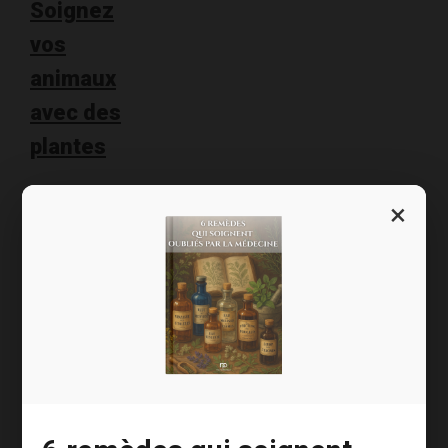
Soignez
vos
animaux
avec des
plantes
Ma voisine
×
Sylvie est
plutôt sportive,
je la vois partir
faire son
jogging chaque
samedi matin.
De là à
l’imaginer pétrir
de ses