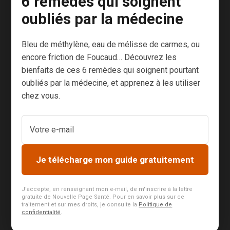
6 remèdes qui soignent
blanches mains
oubliés par la médecine
les cuissots
d’un taureau
Bleu de méthylène, eau de mélisse de carmes, ou
d’une tonne et
encore friction de Foucaud… Découvrez les
demie ! C’est
bienfaits de ces 6 remèdes qui soignent pourtant
pourtant ce
oubliés par la médecine, et apprenez à les utiliser
qu’elle fait
chez vous.
régulièrement,
lorsqu’un
paysan du coin
l’appelle pour
Je télécharge mon guide gratuitement
remettre
d’aplomb un
animal qui a un
J'accepte, en renseignant mon e-mail, de m'inscrire à la lettre
gratuite de Nouvelle Page Santé. Pour en savoir plus sur ce
souci à...
traitement et sur mes droits, je consulte la
Politique de
confidentialité
.