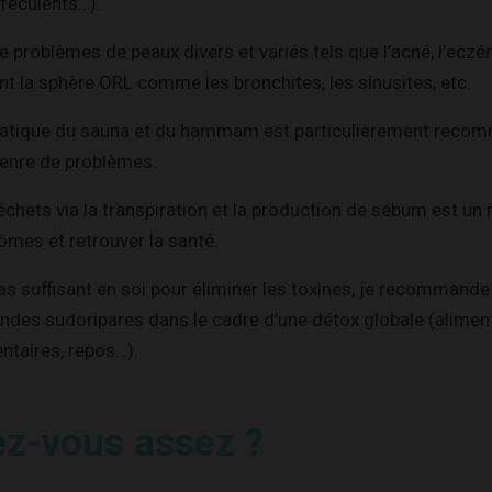
 féculents…).
 de problèmes de peaux divers et variés tels que l’acné, l’eczé
t la sphère ORL comme les bronchites, les sinusites, etc.
pratique du sauna et du hammam est particulièrement reco
genre de problèmes.
chets via la transpiration et la production de sébum est un
mes et retrouver la santé.
 pas suffisant en soi pour éliminer les toxines, je recommand
landes sudoripares dans le cadre d’une détox globale (aliment
taires, repos…).
ez-vous assez ?