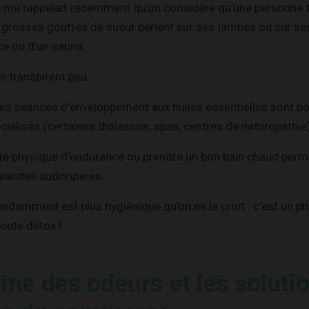
 me rappelait récemment qu’on considère qu’une personne t
grosses gouttes de sueur perlent sur ses jambes ou sur ses
ce ou d’un sauna.
 transpirent peu.
 des séances d’enveloppement aux huiles essentielles sont p
ialisés (certaines thalassos, spas, centres de naturopathie)
vité physique d’endurance ou prendre un bon bain chaud per
 glandes sudoripares.
bondamment est plus hygiénique qu’on ne le croit : c’est un
oute détox !
ème des odeurs et les soluti