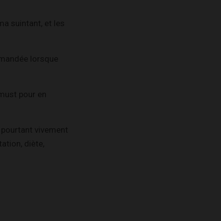
ma suintant, et les
mmandée lorsque
 must pour en
e pourtant vivement
ation, diète,