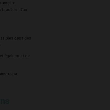
ranspire
 bras lors d’un
ossibles dans des
.
met également de
 phénomène
ons