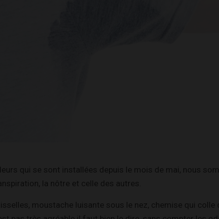
aleurs qui se sont installées depuis le mois de mai, nous 
anspiration, la nôtre et celle des autres.
isselles, moustache luisante sous le nez, chemise qui colle
est pas très agréable il faut bien le dire, sans compter les o