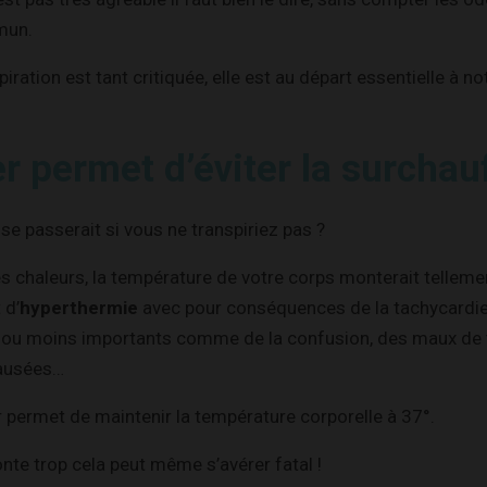
mun.
spiration est tant critiquée, elle est au départ essentielle à n
r permet d’éviter la surchau
se passerait si vous ne transpiriez pas ?
tes chaleurs, la température de votre corps monterait tellem
 d’
hyperthermie
avec pour conséquences de la tachycardi
 ou moins importants comme de la confusion, des maux de t
nausées…
er permet de maintenir la température corporelle à 37°.
nte trop cela peut même s’avérer fatal !