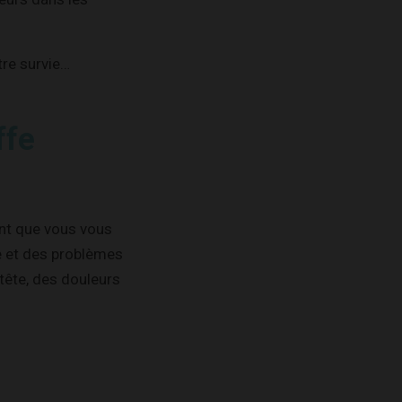
otre survie…
ffe
ent que vous vous
e et des problèmes
ête, des douleurs