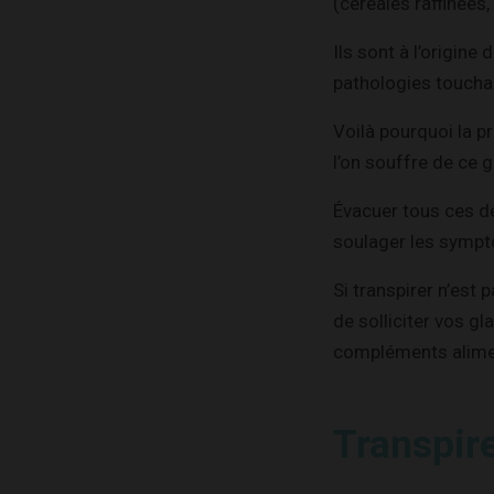
(céréales raffinées,
Ils sont à l’origine
pathologies touchan
Voilà pourquoi la 
l’on souffre de ce 
Évacuer tous ces dé
soulager les symptô
Si transpirer n’est
de solliciter vos g
compléments alimen
Transpir