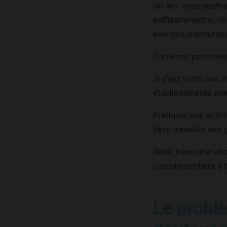
Un ami naturopathe
suffisamment si de 
exercice d’enduran
Certaines personnes
Si c’est votre cas,
établissements spéc
Pratiquer une acti
faire travailler vos
Ainsi, transpirer a
complémentaire à t
Le probl