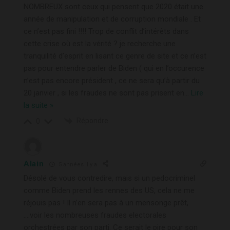
NOMBREUX sont ceux qui pensent que 2020 était une
année de manipulation et de corruption mondiale . Et
ce n’est pas fini !!!! Trop de conflit d’intérêts dans
cette crise où est la vérité ? je recherche une
tranquilité d’esprit en lisant ce genre de site et ce n’est
pas pour entendre parler de Biden ( qui en l’occurence
n’est pas encore président , ce ne sera qu’à partir du
20 janvier , si les fraudes ne sont pas prisent en
…
Lire
la suite »
Répondre
0
Alain
5 années il y a
Désolé de vous contredire, mais si un pedocriminel
comme Biden prend les rennes des US, cela ne me
réjouis pas ! Il n’en sera pas à un mensonge prêt,
….voir les nombreuses fraudes electorales
orchestrées par son parti. Ce serait le pire pour son