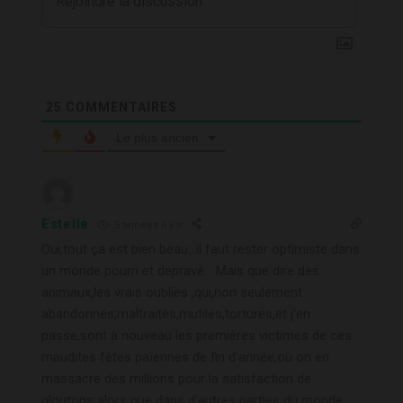
25
COMMENTAIRES
Le plus ancien
Estelle
5 années il y a
Oui,tout ça est bien beau…il faut rester optimiste dans
un monde pourri et depravé… Mais que dire des
animaux,les vrais oubliés ,qui,non seulement
abandonnés,maltraités,mutilés,torturés,et j’en
passe,sont à nouveau les premières victimes de ces
maudites fêtes païennes de fin d’année,où on en
massacre des millions pour la satisfaction de
gloutons alors que dans d’autres parties du monde,