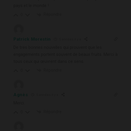
pays et le monde !
Répondre
0
Patrick Morestin
5 années il y a
De trės bonnes nouvelles qui prouvent que les
engagements portent souvent de beaux fruits. Merci à
tous ceux qui œuvrent dans ce sens.
Répondre
0
Agnès
5 années il y a
Merci.
Répondre
0