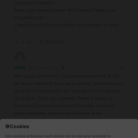
nouveau Président »
Avez vous entendu parler des fraudes? Mais vous
n’en parlez pas :!
J’apprécie les infos complètes et sincères . Et vous
?……
Répondre
0
Dany
5 années il y a
Merci pour cette lettre ! Oui, bien évidemment, le fait
de devoir mettre de l’eau dans son vin, de lever le pied
de la surconsommation etc aura permis à la planète
de respirer. C’est une évidence. Reste à savoir si
l’humanité aura pris une leçon d’humilité à la fin de
cette pandémie, mais je n’en suis pas si sur.
Répondre
0