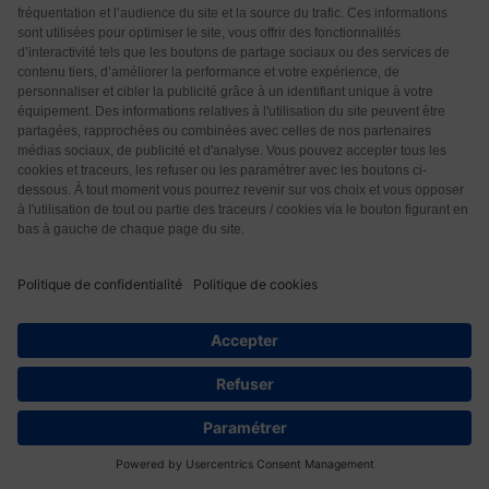
Hedwige
5 années il y a
Enfin des lignes positives cela fait du bien .
Répondre
0
Serventi jeanne
5 années il y a
Merci, merci mille fois de nous rappeler tout cela. Et
de nous faire croire en la vie et l’humanité
Répondre
0
online
5 années il y a
Thank you, it was a pleasure to read and draw certain
25
conclusions for myself.
Répondre
0