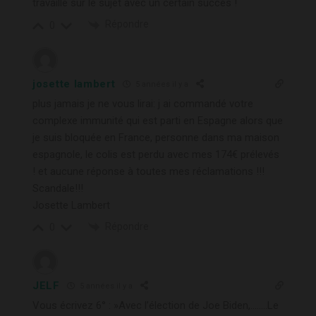
travaille sur le sujet avec un certain succès !
Répondre
0
josette lambert
5 années il y a
plus jamais je ne vous lirai: j ai commandé votre
complexe immunité qui est parti en Espagne alors que
je suis bloquée en France, personne dans ma maison
espagnole, le colis est perdu avec mes 174€ prélevés
! et aucune réponse à toutes mes réclamations !!!
Scandale!!!
Josette Lambert
Répondre
0
JELF
5 années il y a
Vous écrivez 6° : »Avec l’élection de Joe Biden,……..Le