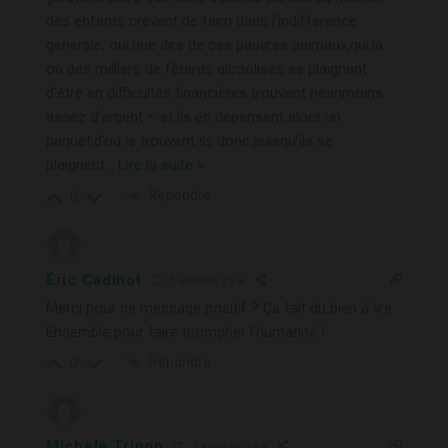
des enfants crèvent de faim dans l’indifférence
générale, oui,que dire de ces pauvres animaux,qui,là
où des milliers de fêtards alcoolisés se plaignant
d’être en difficultés financières trouvent néanmoins
assez d’argent – et ils en dépensent alors un
paquet,d’où le trouvent ils donc,puisqu’ils se
plaignent
…
Lire la suite »
Répondre
0
Éric Cadinot
5 années il y a
Merci pour ce message positif ? Ça fait du bien à lire.
Ensemble pour faire triompher l’humanité !
Répondre
0
Michèle Tripon
5 années il y a