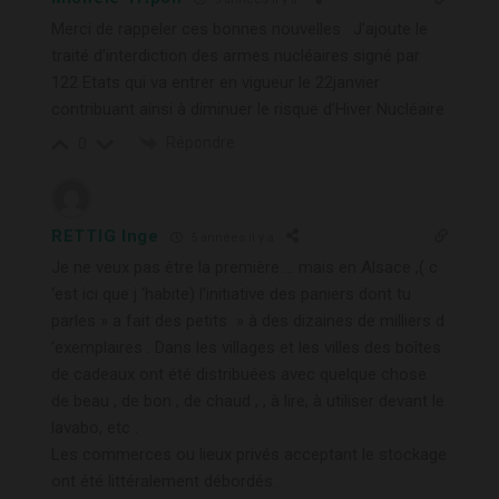
Merci de rappeler ces bonnes nouvelles . J’ajoute le
traité d’interdiction des armes nucléaires signé par
122 Etats qui va entrer en vigueur le 22janvier
contribuant ainsi à diminuer le risque d’Hiver Nucléaire
Répondre
0
RETTIG Inge
5 années il y a
Je ne veux pas être la première … mais en Alsace ,( c
‘est ici que j ‘habite) l’initiative des paniers dont tu
parles » a fait des petits » à des dizaines de milliers d
‘exemplaires . Dans les villages et les villes des boîtes
de cadeaux ont été distribuées avec quelque chose
de beau , de bon , de chaud , , à lire, à utiliser devant le
lavabo, etc .
Les commerces ou lieux privés acceptant le stockage
ont été littéralement débordés.