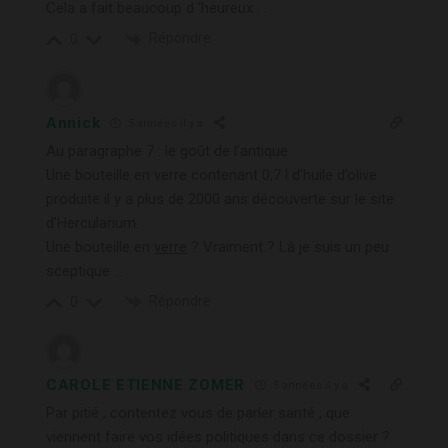
Cela a fait beaucoup d ‘heureux . .
Répondre
0
Annick
5 années il y a
Au paragraphe 7 : le goût de l’antique
Une bouteille en verre contenant 0,7 l d’huile d’olive
produite il y a plus de 2000 ans découverte sur le site
d’Herculanum.
Une bouteille en
verre
? Vraiment ? Là je suis un peu
sceptique …
Répondre
0
CAROLE ETIENNE ZOMER
5 années il y a
Par pitié , contentez vous de parler santé , que
viennent faire vos idées politiques dans ce dossier ?